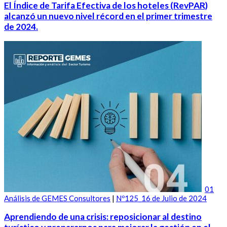
El Índice de Tarifa Efectiva de los hoteles (RevPAR)
alcanzó un nuevo nivel récord en el primer trimestre
de 2024.
01
Análisis de GEMES Consultores
|
Nº125_16 de Julio de 2024
Aprendiendo de una crisis: reposicionar al destino