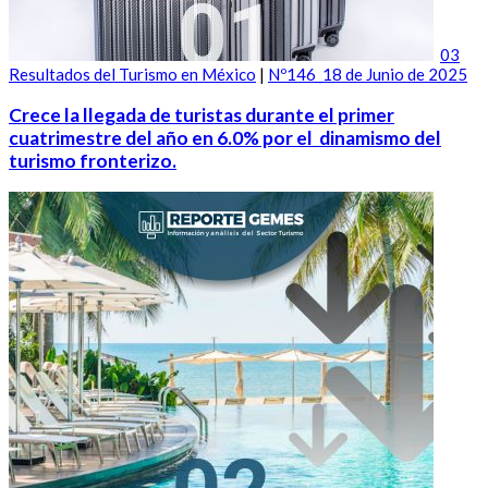
03
Resultados del Turismo en México
|
Nº146_18 de Junio de 2025
Crece la llegada de turistas durante el primer
cuatrimestre del año en 6.0% por el dinamismo del
turismo fronterizo.