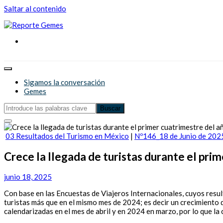
Saltar al contenido
Reporte Gemes
Reporte Gemes
Sigamos la conversación
Gemes
03 Resultados del Turismo en México
|
Nº146_18 de Junio de 202
Crece la llegada de turistas durante el pri
junio 18, 2025
Con base en las Encuestas de Viajeros Internacionales, cuyos resul
turistas más que en el mismo mes de 2024; es decir un crecimiento
calendarizadas en el mes de abril y en 2024 en marzo, por lo que la