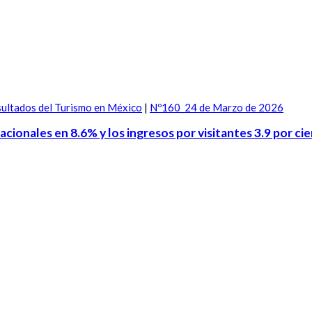
ultados del Turismo en México
|
Nº160_24 de Marzo de 2026
acionales en 8.6% y los ingresos por visitantes 3.9 por ci