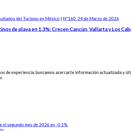
ultados del Turismo en México
|
Nº160_24 de Marzo de 2026
tinos de playa en 1.3%: Crecen Cancún, Vallarta y Los Cab
 de experiencia, buscamos acercarte información actualizada y útil
r.
te el segundo mes de 2026 en -0.1%.
to.