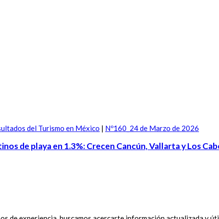
ultados del Turismo en México
|
Nº160_24 de Marzo de 2026
tinos de playa en 1.3%: Crecen Cancún, Vallarta y Los Cab
 de experiencia, buscamos acercarte información actualizada y útil