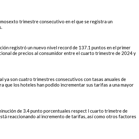
ecimosexto trimestre consecutivo en el que se registra un
s.
ación registró un nuevo nivel record de 137.1 puntos en el primer
cional de precios al consumidor entre el cuarto trimestre de 2024 y
cual ya son cuatro trimestres consecutivos con tasas anuales de
tra que los hoteles han podido incrementar sus tarifas a una mayor
minución de 3.4 punto porcentuales respect l cuarto trimetre de
está reaccionando al incremento de tarifas, así como otros factores