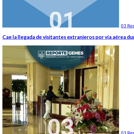
03 Res
Cae la llegada de visitantes extranjeros por vía aérea 
03 Res