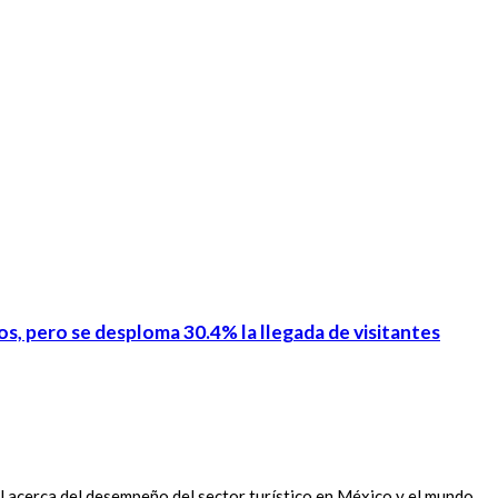
os, pero se desploma 30.4% la llegada de visitantes
 acerca del desempeño del sector turístico en México y el mundo,