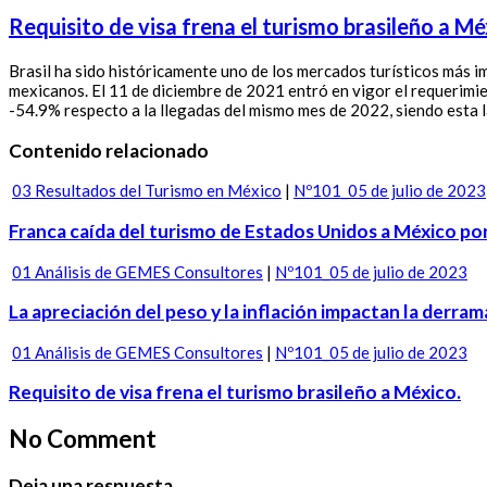
Requisito de visa frena el turismo brasileño a Mé
Brasil ha sido históricamente uno de los mercados turísticos más i
mexicanos. El 11 de diciembre de 2021 entró en vigor el requerimi
-54.9% respecto a la llegadas del mismo mes de 2022, siendo esta 
Contenido relacionado
03 Resultados del Turismo en México
|
Nº101_05 de julio de 2023
Franca caída del turismo de Estados Unidos a México por 
01 Análisis de GEMES Consultores
|
Nº101_05 de julio de 2023
La apreciación del peso y la inflación impactan la derra
01 Análisis de GEMES Consultores
|
Nº101_05 de julio de 2023
Requisito de visa frena el turismo brasileño a México.
No Comment
Deja una respuesta