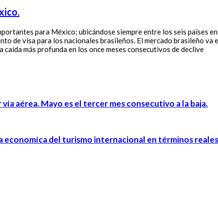
xico.
mportantes para México; ubicándose siempre entre los seis países en
ento de visa para los nacionales brasileños. El mercado brasileño v
la caída más profunda en los once meses consecutivos de declive
vía aérea. Mayo es el tercer mes consecutivo a la baja.
ma economíca del turismo internacional en términos reales.