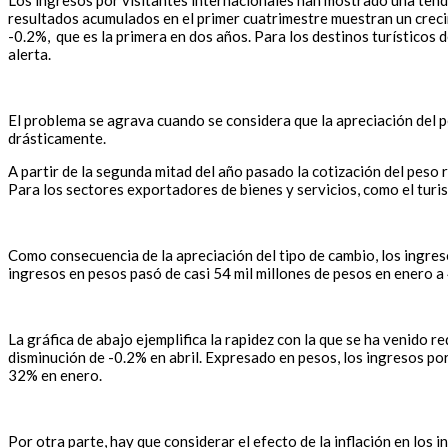
Los ingresos por visitantes internacionales han mostrado una tende
resultados acumulados en el primer cuatrimestre muestran un crecim
-0.2%, que es la primera en dos años. Para los destinos turísticos
alerta.
El problema se agrava cuando se considera que la apreciación del 
drásticamente.
A partir de la segunda mitad del año pasado la cotización del peso r
Para los sectores exportadores de bienes y servicios, como el turi
Como consecuencia de la apreciación del tipo de cambio, los ingres
ingresos en pesos pasó de casi 54 mil millones de pesos en enero a 4
La gráfica de abajo ejemplifica la rapidez con la que se ha venido 
disminución de -0.2% en abril. Expresado en pesos, los ingresos po
32% en enero.
Por otra parte, hay que considerar el efecto de la inflación en los i