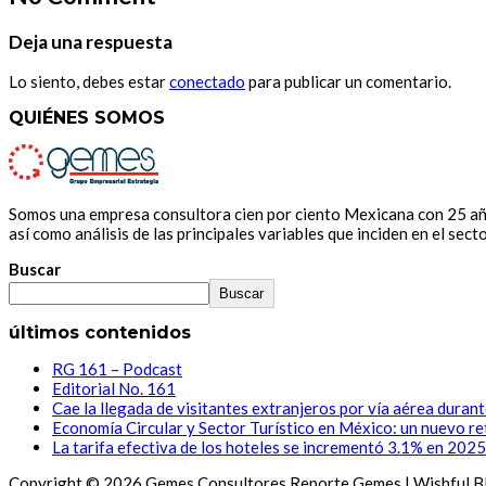
Deja una respuesta
Lo siento, debes estar
conectado
para publicar un comentario.
QUIÉNES SOMOS
Somos una empresa consultora cien por ciento Mexicana con 25 años
así como análisis de las principales variables que inciden en el secto
Buscar
Buscar
últimos contenidos
RG 161 – Podcast
Editorial No. 161
Cae la llegada de visitantes extranjeros por vía aérea duran
Economía Circular y Sector Turístico en México: un nuevo re
La tarifa efectiva de los hoteles se incrementó 3.1% en 2025
Copyright © 2026 Gemes Consultores Reporte Gemes | Wishful B