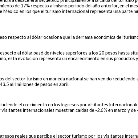
ncia a desacelerarse, debido principalmente a la caída del turismo 
iento de 17% respecto al mismo período del año anterior, en el mes de
 de México en los que el turismo internacional representa una parte
peso respecto al dólar ocasiona que la derrama económica del turis
especto al dólar pasó de niveles superiores a los 20 pesos hasta situ
smo, esta evolución representa un encarecimiento en sus productos y
os del sector turismo en moneda nacional se han venido reduciendo a 
3.5 mil millones de pesos en abril.
reduciendo el crecimiento en los ingresos por visitantes internacion
r visitantes internacionales muestran caídas de -2.6% en marzo y de 
ngresos reales que percibe el sector turismo por los visitantes intern