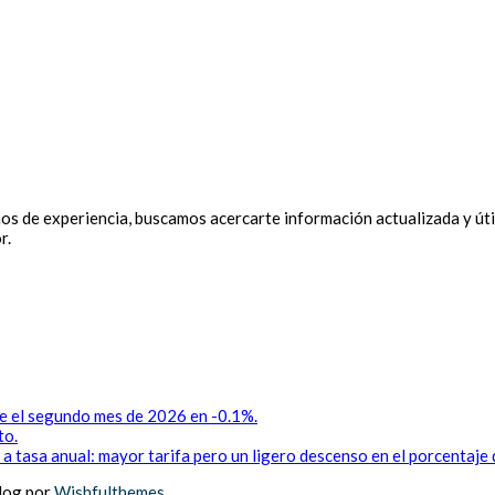
 de experiencia, buscamos acercarte información actualizada y útil
r.
te el segundo mes de 2026 en -0.1%.
to.
 a tasa anual: mayor tarifa pero un ligero descenso en el porcentaje
log por
Wishfulthemes