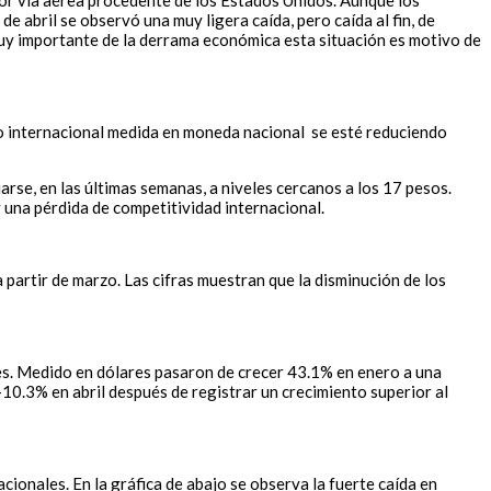
por vía aérea procedente de los Estados Unidos. Aunque los
 abril se observó una muy ligera caída, pero caída al fin, de
 muy importante de la derrama económica esta situación es motivo de
mo internacional medida en moneda nacional se esté reduciendo
arse, en las últimas semanas, a niveles cercanos a los 17 pesos.
 una pérdida de competitividad internacional.
partir de marzo. Las cifras muestran que la disminución de los
ales. Medido en dólares pasaron de crecer 43.1% en enero a una
-10.3% en abril después de registrar un crecimiento superior al
acionales. En la gráfica de abajo se observa la fuerte caída en