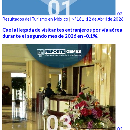
03
Resultados del Turismo en México
|
Nº161_12 de Abril de 2026
Cae la llegada de visitantes extranjeros por vía aérea
durante el segundo mes de 2026 en -0.1%.
03