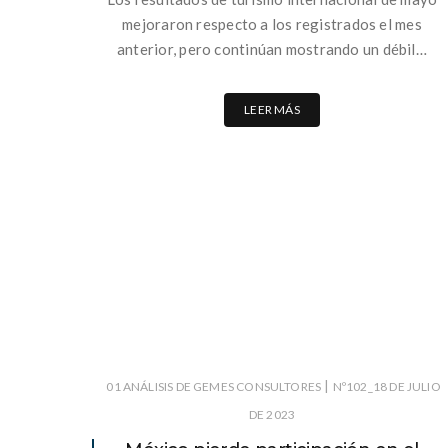
mejoraron respecto a los registrados el mes
anterior, pero continúan mostrando un débil…
LEER MÁS
|
01 ANÁLISIS DE GEMES CONSULTORES
Nº102_18 DE JULIO
DE 2023