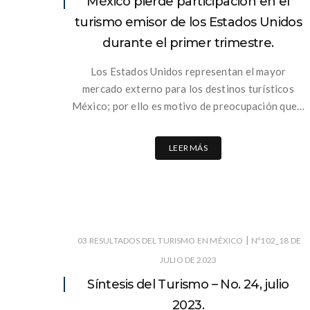
México pierde participación en el
turismo emisor de los Estados Unidos
durante el primer trimestre.
Los Estados Unidos representan el mayor
mercado externo para los destinos turísticos
México; por ello es motivo de preocupación que…
LEER MÁS
|
03 RESULTADOS DEL TURISMO EN MÉXICO
Nº102_18 DE
JULIO DE 2023
Síntesis del Turismo – No. 24, julio
2023.