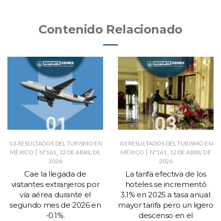
Contenido Relacionado
03 RESULTADOS DEL TURISMO EN
03 RESULTADOS DEL TURISMO EN
|
|
MÉXICO
Nº161_12 DE ABRIL DE
MÉXICO
Nº161_12 DE ABRIL DE
2026
2026
Cae la llegada de
La tarifa efectiva de los
visitantes extranjeros por
hoteles se incrementó
vía aérea durante el
3.1% en 2025 a tasa anual:
segundo mes de 2026 en
mayor tarifa pero un ligero
-0.1%.
descenso en el