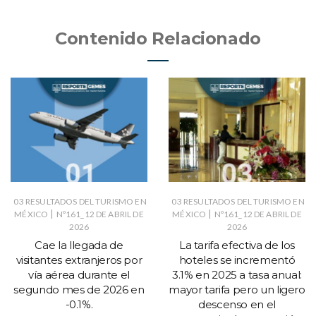
Contenido Relacionado
03 RESULTADOS DEL TURISMO EN
03 RESULTADOS DEL TURISMO EN
|
|
MÉXICO
Nº161_12 DE ABRIL DE
MÉXICO
Nº161_12 DE ABRIL DE
2026
2026
Cae la llegada de
La tarifa efectiva de los
visitantes extranjeros por
hoteles se incrementó
vía aérea durante el
3.1% en 2025 a tasa anual:
segundo mes de 2026 en
mayor tarifa pero un ligero
-0.1%.
descenso en el