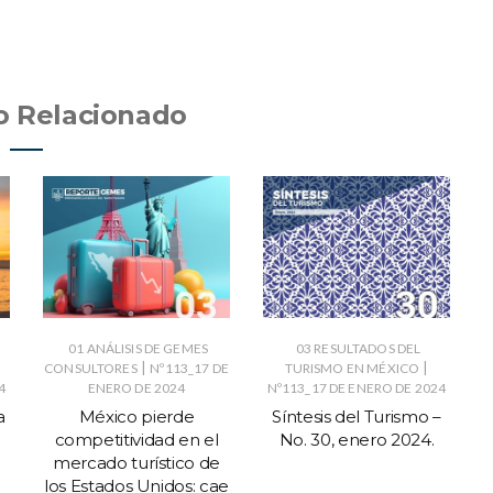
o Relacionado
01 ANÁLISIS DE GEMES
03 RESULTADOS DEL
|
|
CONSULTORES
Nº113_17 DE
TURISMO EN MÉXICO
4
ENERO DE 2024
Nº113_17 DE ENERO DE 2024
a
México pierde
Síntesis del Turismo –
competitividad en el
No. 30, enero 2024.
mercado turístico de
los Estados Unidos: cae