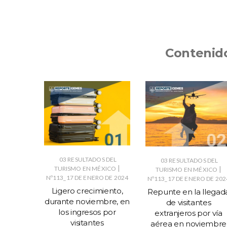
Contenid
03 RESULTADOS DEL
S DEL
03 RESULTADOS DEL
|
TURISMO EN MÉXICO
|
|
ÉXICO
TURISMO EN MÉXICO
Nº113_17 DE ENERO DE 2024
O DE 2024
Nº113_17 DE ENERO DE 202
Ligero crecimiento,
rismo –
Repunte en la llegad
durante noviembre, en
 2024.
de visitantes
los ingresos por
extranjeros por vía
visitantes
aérea en noviembre