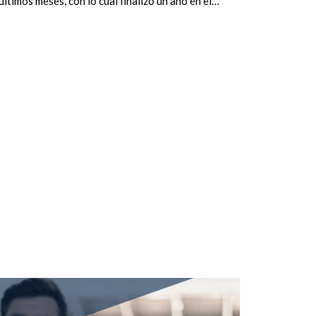
últimos meses, con lo cual finalizó un año en el…