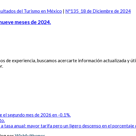
ultados del Turismo en México
|
Nº135_18 de Diciembre de 2024
 nueve meses de 2024.
 de experiencia, buscamos acercarte información actualizada y útil
r.
te el segundo mes de 2026 en -0.1%.
to.
 a tasa anual: mayor tarifa pero un ligero descenso en el porcentaje
log por
Wishfulthemes