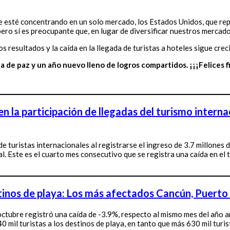
se esté concentrando en un solo mercado, los Estados Unidos, que re
ero sí es preocupante que, en lugar de diversificar nuestros mercad
resultados y la caída en la llegada de turistas a hoteles sigue crec
e paz y un año nuevo lleno de logros compartidos. ¡¡¡Felices fi
n la participación de llegadas del turismo intern
 turistas internacionales al registrarse el ingreso de 3.7 millones d
al. Este es el cuarto mes consecutivo que se registra una caída en el
estinos de playa: Los más afectados Cancún, Puerto
e octubre registró una caída de -3.9%, respecto al mismo mes del año 
0 mil turistas a los destinos de playa, en tanto que más 630 mil turi