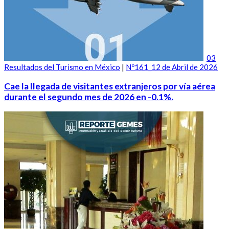
03
Resultados del Turismo en México
|
Nº161_12 de Abril de 2026
Cae la llegada de visitantes extranjeros por vía aérea
durante el segundo mes de 2026 en -0.1%.