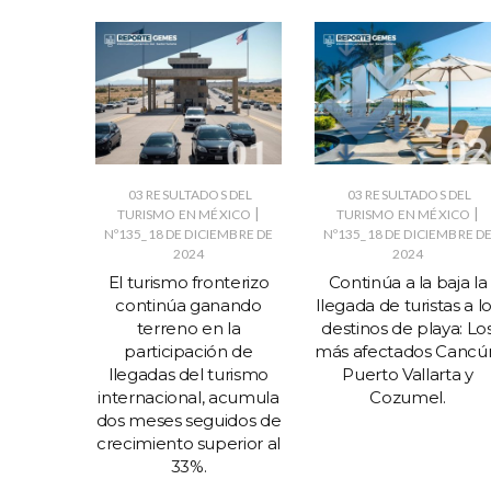
03 RESULTADOS DEL
03 RESULTADOS DEL
|
|
TURISMO EN MÉXICO
TURISMO EN MÉXICO
Nº135_18 DE DICIEMBRE DE
Nº135_18 DE DICIEMBRE D
2024
2024
El turismo fronterizo
Continúa a la baja la
continúa ganando
llegada de turistas a l
terreno en la
destinos de playa: Lo
participación de
más afectados Cancú
llegadas del turismo
Puerto Vallarta y
internacional, acumula
Cozumel.
dos meses seguidos de
crecimiento superior al
33%.