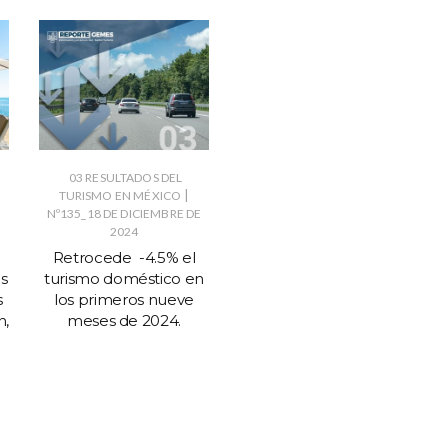
03 RESULTADOS DEL
|
TURISMO EN MÉXICO
E
Nº135_18 DE DICIEMBRE DE
2024
Retrocede -4.5% el
os
turismo doméstico en
s
los primeros nueve
n,
meses de 2024.