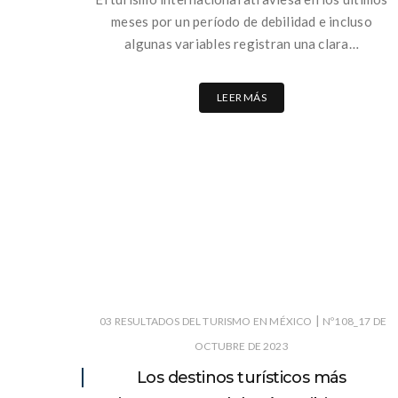
meses por un período de debilidad e incluso
algunas variables registran una clara…
LEER MÁS
|
03 RESULTADOS DEL TURISMO EN MÉXICO
Nº108_17 DE
OCTUBRE DE 2023
Los destinos turísticos más