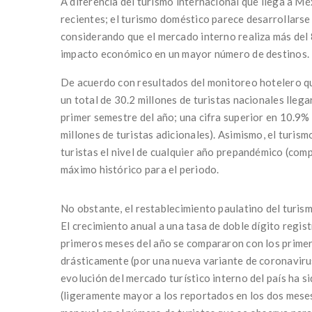
A diferencia del turismo internacional que llega a M
recientes; el turismo doméstico parece desarrollarse 
considerando que el mercado interno realiza más del
impacto económico en un mayor número de destinos.
De acuerdo con resultados del monitoreo hotelero que
un total de 30.2 millones de turistas nacionales llega
primer semestre del año; una cifra superior en 10.9%
millones de turistas adicionales). Asimismo, el turi
turistas el nivel de cualquier año prepandémico (co
máximo histórico para el periodo.
No obstante, el restablecimiento paulatino del turi
El crecimiento anual a una tasa de doble dígito regis
primeros meses del año se compararon con los primer
drásticamente (por una nueva variante de coronavirus
evolución del mercado turístico interno del país ha s
(ligeramente mayor a los reportados en los dos meses 