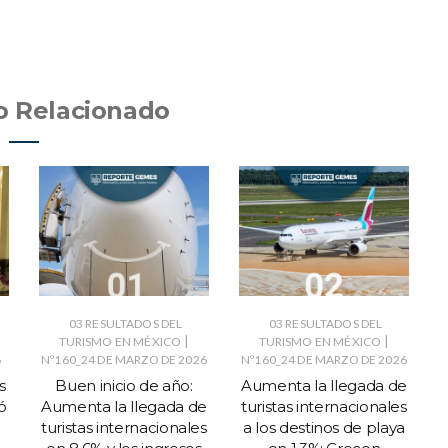
o Relacionado
03 RESULTADOS DEL
03 RESULTADOS DEL
|
|
TURISMO EN MÉXICO
TURISMO EN MÉXICO
6
Nº160_24 DE MARZO DE 2026
Nº160_24 DE MARZO DE 2026
s
Buen inicio de año:
Aumenta la llegada de
ó
Aumenta la llegada de
turistas internacionales
turistas internacionales
a los destinos de playa