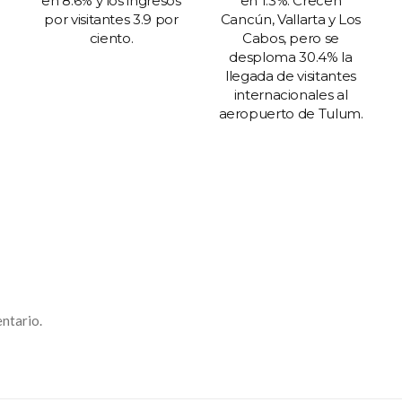
en 8.6% y los ingresos
en 1.3%: Crecen
por visitantes 3.9 por
Cancún, Vallarta y Los
ciento.
Cabos, pero se
desploma 30.4% la
llegada de visitantes
internacionales al
aeropuerto de Tulum.
ntario.