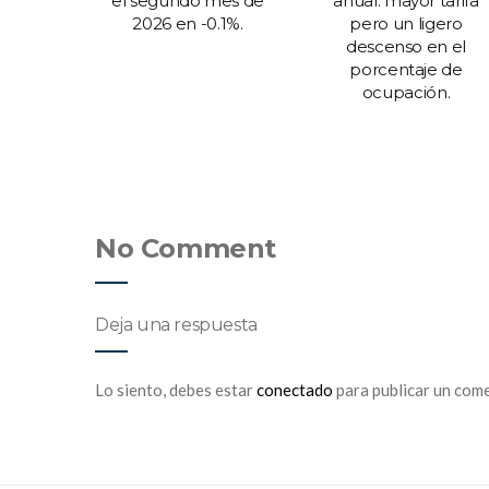
ecen
el segundo mes de
anual: mayor tarifa
ta y Los
2026 en -0.1%.
pero un ligero
o se
descenso en el
.4% la
porcentaje de
itantes
ocupación.
les al
 Tulum.
No Comment
Deja una respuesta
Lo siento, debes estar
conectado
para publicar un come