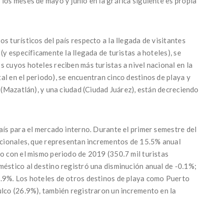
los meses de mayo y junio en la gráfica siguiente es propia
s turísticos del país respecto a la llegada de visitantes
(y específicamente la llegada de turistas a hoteles), se
 cuyos hoteles reciben más turistas a nivel nacional en la
l en el periodo), se encuentran cinco destinos de playa y
a (Mazatlán), y una ciudad (Ciudad Juárez), están decreciendo
aís para el mercado interno. Durante el primer semestre del
nacionales, que representan incrementos de 15.5% anual
do con el mismo periodo de 2019 (350.7 mil turistas
méstico al destino registró una disminución anual de -0.1%;
6.9%. Los hoteles de otros destinos de playa como Puerto
ulco (26.9%), también registraron un incremento en la