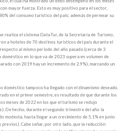
éxico, el cual ha mostrado un débil desempeño en los meses
con mayor fuerza. Esto es muy positivo para el sector,
 80% del consumo turístico del país; además de permear su
 realiza el sistema DataTur, de la Secretaría de Turismo,
ron a hoteles de 70 destinos turísticos del país durante el
 respecto al mismo periodo del año pasado (cerca de 3
smo doméstico en lo que va de 2023 supera en volumen de
mparado con 2019 hay un incremento de 2.9%), marcando un
smo doméstico tampoco ha llegado con el dinamismo deseado.
trado en el primer semestre, es resultado de que durante los
os meses de 2022 en los que el turismo se redujo
). De hecho, durante el segundo trimestre del año la
ido modesta, hasta llegar a un crecimiento de 5.1% en junio
previos). Cabe señar, por otro lado, que la reducción