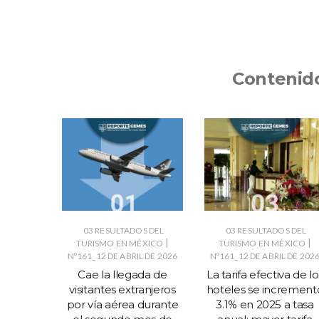
Contenid
S DEL
03 RESULTADOS DEL
03 RESULTADOS DEL
|
|
|
ÉXICO
TURISMO EN MÉXICO
TURISMO EN MÉXICO
O DE 2026
Nº161_12 DE ABRIL DE 2026
Nº161_12 DE ABRIL DE 202
gada de
Cae la llegada de
La tarifa efectiva de lo
cionales
visitantes extranjeros
hoteles se increment
de playa
por vía aérea durante
3.1% en 2025 a tasa