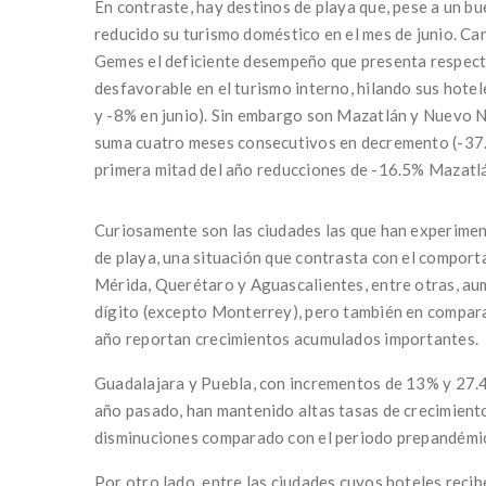
En contraste, hay destinos de playa que, pese a un b
reducido su turismo doméstico en el mes de junio. Ca
Gemes el deficiente desempeño que presenta respecto
desfavorable en el turismo interno, hilando sus hotel
y -8% en junio). Sin embargo son Mazatlán y Nuevo N
suma cuatro meses consecutivos en decremento (-37.
primera mitad del año reducciones de -16.5% Mazatl
Curiosamente son las ciudades las que han experime
de playa, una situación que contrasta con el compor
Mérida, Querétaro y Aguascalientes, entre otras, aum
dígito (excepto Monterrey), pero también en comparac
año reportan crecimientos acumulados importantes.
Guadalajara y Puebla, con incrementos de 13% y 27.
año pasado, han mantenido altas tasas de crecimient
disminuciones comparado con el periodo prepandémi
Por otro lado, entre las ciudades cuyos hoteles reci