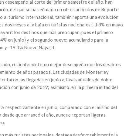
uen desempeño al corte del primer semestre del año, han
ncún, del que se ha señalado en otros artículos de Reporte
 al turismo internacional, también reporta una evolución
es dos meses a la baja en turistas nacionales (-1.8% en mayo
ayarit los destinos que más preocupan, pues el primero
4% en junio) y el segundo nueve; acumulando para la
án y -19.4% Nuevo Nayarit.
ntado, recientemente, un mejor desempeño que los destinos
tamiento de años pasados. Las ciudades de Monterrey,
entaron las llegadas en junio a tasas anuales de doble
ión con junio de 2019; asimismo, en la primera mitad del
4% respectivamente en junio, comparado con el mismo del
o desde que arrancó el año, aunque reportan ligeras
co.
ben más turistas nacionales, destaca desfavorablemente la