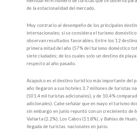
mensual en el número de turistas que se observa para 
de la estacionalidad del mercado.
Muy contrario al desempeño de los principales destino
internacionales; si se considera el turismo doméstico 
observan resultados favorables. Entre los 12 destinos
primera mitad del año (57% del turismo doméstico tota
siete ciudades; de los cuales solo un destino de play
respecto al año pasado.
Acapulco es el destino turístico más importante del p
año llegaron a sus hoteles 3.7 millones de turistas 
(501.4 mil turistas adicionales), y de 10.4% compara
adicionales). Cabe señalar que en mayo el turismo do
sin embargo en junio repuntó con un crecimiento de 
Vallarta (2.2%), Los Cabos (11.8%), y Bahías de Huat
llegada de turistas nacionales en junio.