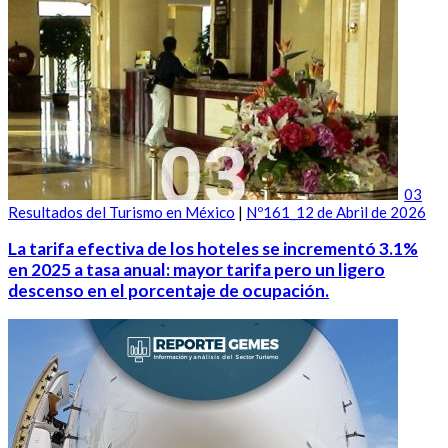
03
Resultados del Turismo en México
|
Nº161_12 de Abril de 2026
La tarifa efectiva de los hoteles se incrementó 3.1%
en 2025 a tasa anual: mayor tarifa pero un ligero
descenso en el porcentaje de ocupación.