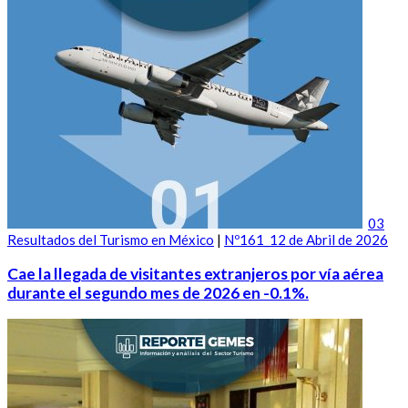
03
Resultados del Turismo en México
|
Nº161_12 de Abril de 2026
Cae la llegada de visitantes extranjeros por vía aérea
durante el segundo mes de 2026 en -0.1%.