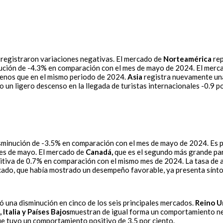
 registraron variaciones negativas. El mercado de
Norteamérica
rep
ución de -4.3% en comparación con el mes de mayo de 2024. El mer
menos que en el mismo periodo de 2024.
Asia
registra nuevamente una 
 un ligero descenso en la llegada de turistas internacionales -0.9 po
disminución de -3.5% en comparación con el mes de mayo de 2024. Es
mes de mayo. El mercado de
Canadá,
que es el segundo más grande par
itiva de 0.7% en comparación con el mismo mes de 2024. La tasa de a
rcado, que había mostrado un desempeño favorable, ya presenta sínto
ó una disminución en cinco de los seis principales mercados.
Reino U
 Italia y Países Bajos
muestran de igual forma un comportamiento neg
e tuvo un comportamiento positivo de 3.5 por ciento.