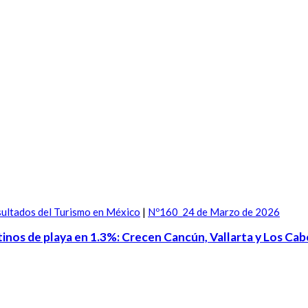
ultados del Turismo en México
|
Nº160_24 de Marzo de 2026
tinos de playa en 1.3%: Crecen Cancún, Vallarta y Los Cab