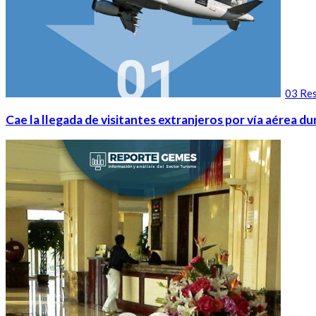
03 Res
Cae la llegada de visitantes extranjeros por vía aérea 