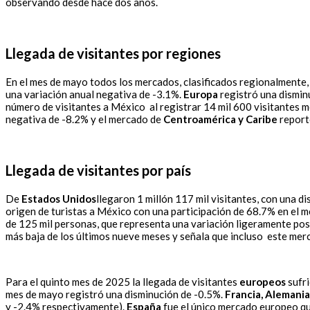
observando desde hace dos años.
Llegada de visitantes por regiones
En el mes de mayo todos los mercados, clasificados regionalmente,
una variación anual negativa de -3.1%.
Europa
registró una dismin
número de visitantes a México al registrar 14 mil 600 visitantes 
negativa de -8.2% y el mercado de
Centroamérica y Caribe
reporto
Llegada de visitantes por país
De
Estados Unidos
llegaron 1 millón 117 mil visitantes, con una 
origen de turistas a México con una participación de 68.7% en el 
de 125 mil personas, que representa una variación ligeramente pos
más baja de los últimos nueve meses y señala que incluso este me
Para el quinto mes de 2025 la llegada de visitantes
europeos
sufri
mes de mayo registró una disminución de -0.5%.
Francia, Alemania,
y -2.4% respectivamente).
España
fue el único mercado europeo qu