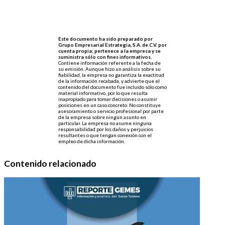
Este documento ha sido preparado por
Grupo Empresarial Estrategia, S.A. de C.V. por
cuenta propia; pertenece a la empresa y se
suministra sólo con fines informativos.
Contiene información referente a la fecha de
su emisión. Aunque hizo un análisis sobre su
fiabilidad, la empresa no garantiza la exactitud
de la información recabada, y advierte que el
contenido del documento fue incluido sólo como
material informativo, por lo que resulta
inapropiado para tomar decisiones o asumir
posiciones en un caso concreto. No constituye
asesoramiento o servicio profesional por parte
de la empresa sobre ningún asunto en
particular. La empresa no asume ninguna
responsabilidad por los daños y perjuicios
resultantes o que tengan conexión con el
empleo de dicha información.
Contenido relacionado