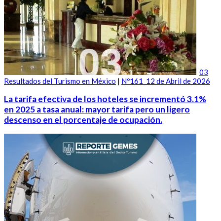
03
Resultados del Turismo en México
|
Nº161_12 de Abril de 2026
La tarifa efectiva de los hoteles se incrementó 3.1%
en 2025 a tasa anual: mayor tarifa pero un ligero
descenso en el porcentaje de ocupación.