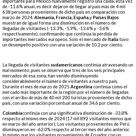
importante para México nuevamente registró una caída, esta vez
de -11.6% anual, es decir dejaron de llegar al país más de 4 mil
638 personas provenientes de dicho país en comparación con
marzo de 2024.
Alemania, Francia, España,
y
Países Bajos
muestran de igual forma una disminución en el número de
llegadas de visitantes (-13.3%, -5.9%, -13.6% y -3.6%
respectivamente), confirmando que continúa la pérdida de
importantes mercados europeos. Solo el mercado de
Italia
tuvo
un desempeño positivo con una variación de 10.2 por ciento.
La llegada de visitantes
sudamericanos
continúa atravesando un
mal momento, pues se observa que tres de los seis principales
mercados de esa zona, han venido disminuyendo
considerablemente el número de visitantes a nuestro país.
Durante el mes de marzo de 2025
Argentina
continúa como el
mercado más importante de la región por el número de llegadas
con el arribo de más de 40 mil 200 turistas provenientes de dicho
país, con una variación porcentual anual de 34.6 por ciento.
Colombia
continúa con una significativa disminución de -33.8%
respecto al mismo mes de 2024 (17 mil 892 visitantes menos que
en marzo del año anterior). Los visitantes provenientes de Perú
disminuyeron en -62.0% respecto al tercer mes del año anterior,
lo mismo que los visitantes provenientes de Ecuador con un