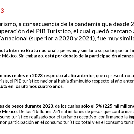
23
l turismo, a consecuencia de la pandemia que desde
uperación del PIB Turístico, el cual quedó cercano 
ía nacional (superior a 2020 y 2021), fue muy simil
ducto Interno Bruto nacional
, que es muy similar a su participación 
de México. Sin embargo,
está por debajo de la participación alcan
minos reales en 2023 respecto al año anterior
, que representa una
isis, el PIB turístico nacional había disminuido respecto al año anter
6% en los últimos cuatro años.
ones de pesos durante 2023
, de los cuales
sólo el 5% (225 mil millo
de México. De los 4 billones 251 mil millones de pesos que conformaro
sumo turístico realizado por el turismo receptivo; confirmando la im
nor participación en el consumo turístico total y en el consumo turí