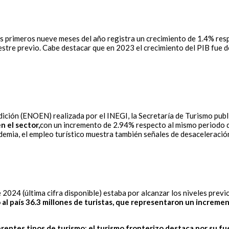
 primeros nueve meses del año registra un crecimiento de 1.4% respe
estre previo. Cabe destacar que en 2023 el crecimiento del PIB fue d
ón (ENOEN) realizada por el INEGI, la Secretaría de Turismo publica
n el sector,
con un incremento de 2.94% respecto al mismo periodo d
demia, el empleo turístico muestra también señales de desaceleració
2024 (última cifra disponible) estaba por alcanzar los niveles previo
 al país 36.3 millones de turistas, que representaron un increm
erentes tipos de turismo
:
el turismo fronterizo destaca por su fu