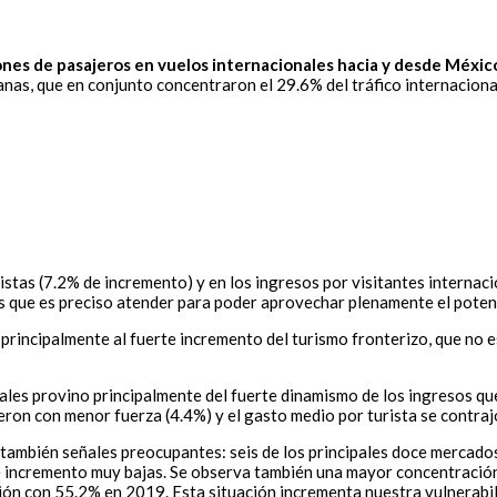
nes de pasajeros en vuelos internacionales hacia y desde México;
anas, que en conjunto concentraron el 29.6% del tráfico internaciona
stas (7.2% de incremento) y en los ingresos por visitantes internaci
s que es preciso atender para poder aprovechar plenamente el potenc
ó principalmente al fuerte incremento del turismo fronterizo, que no
nales provino principalmente del fuerte dinamismo de los ingresos qu
eron con menor fuerza (4.4%) y el gasto medio por turista se contrajo
a también señales preocupantes: seis de los principales doce mercados
e incremento muy bajas. Se observa también una mayor concentración 
ción con 55.2% en 2019. Esta situación incrementa nuestra vulnerab