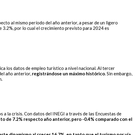
cto al mismo período del año anterior, a pesar de un ligero
e 3.2%, por lo cual el crecimiento previsto para 2024 es
 los datos de empleo turístico a nivel nacional. Al tercer
el año anterior,
registrándose un máximo histórico
. Sin embargo,
n.
s a la crisis. Con datos del INEGI a través de las Encuestas de
ento de 7.2% respecto año anterior, pero -0.4% comparado con el
erte dinamismo al crecer 16.7%, en tanto que el turismo por vía