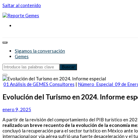
Saltar al contenido
Reporte Gemes
Reporte Gemes
Sigamos la conversación
Gemes
01 Análisis de GEMES Consultores
|
Número_Especial_09 de Ener
Evolución del Turismo en 2024. Informe esp
enero 9, 2025
A partir de la revisión del comportamiento del PIB turístico en 2023
realizado un breve recuento de la evolución de la economía mexi
concluyó la recuperación para el sector turístico en México ante lo
internacional por vía aérea sufrió una fuerte desaceleración y el t