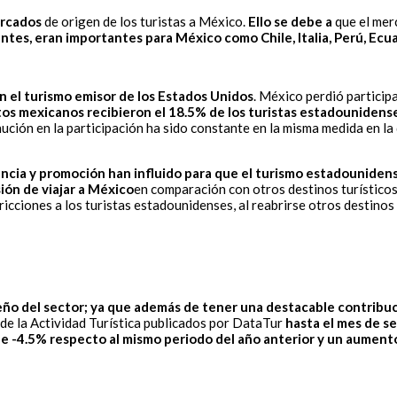
ercados
de origen de los turistas a México.
Ello se debe a
que el mer
ntes, eran importantes para México como Chile, Italia, Perú, Ecua
n el turismo emisor de los Estados Unidos
. México perdió particip
os mexicanos recibieron el 18.5% de los turistas estadounidense
nución en la participación ha sido constante en la misma medida en l
encia y promoción han influido para que el turismo estadouniden
ión de viajar a México
en comparación con otros destinos turísticos
ricciones a los turistas estadounidenses, al reabrirse otros destino
eño del sector; ya que además de tener una destacable contrib
 de la Actividad Turística publicados por DataTur
hasta el mes de se
de -4.5% respecto al mismo periodo del año anterior y un aumen