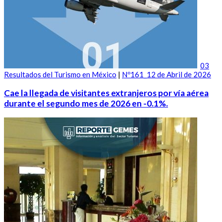
03
Resultados del Turismo en México
|
Nº161_12 de Abril de 2026
Cae la llegada de visitantes extranjeros por vía aérea
durante el segundo mes de 2026 en -0.1%.