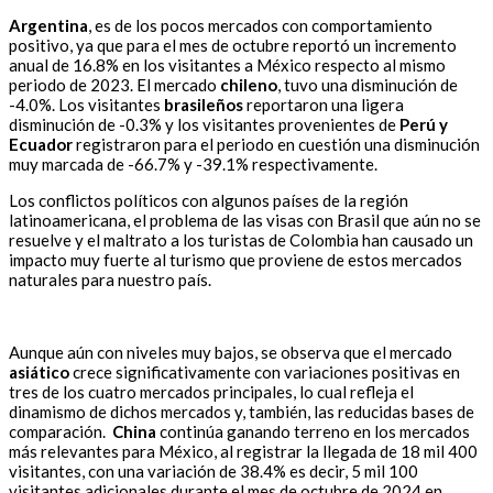
Argentina
, es de los pocos mercados con comportamiento
positivo, ya que para el mes de octubre reportó un incremento
anual de 16.8% en los visitantes a México respecto al mismo
periodo de 2023. El mercado
chileno
, tuvo una disminución de
-4.0%. Los visitantes
brasileños
reportaron una ligera
disminución de -0.3% y los visitantes provenientes de
Perú y
Ecuador
registraron para el periodo en cuestión una disminución
muy marcada de -66.7% y -39.1% respectivamente.
Los conflictos políticos con algunos países de la región
latinoamericana, el problema de las visas con Brasil que aún no se
resuelve y el maltrato a los turistas de Colombia han causado un
impacto muy fuerte al turismo que proviene de estos mercados
naturales para nuestro país.
Aunque aún con niveles muy bajos, se observa que el mercado
asiático
crece significativamente con variaciones positivas en
tres de los cuatro mercados principales, lo cual refleja el
dinamismo de dichos mercados y, también, las reducidas bases de
comparación.
China
continúa ganando terreno en los mercados
más relevantes para México, al registrar la llegada de 18 mil 400
visitantes, con una variación de 38.4% es decir, 5 mil 100
visitantes adicionales durante el mes de octubre de 2024 en