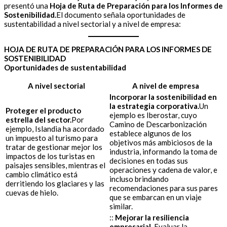
presentó una
Hoja de Ruta de Preparación para los Informes de
Sostenibilidad.
El documento señala oportunidades de
sustentabilidad a nivel sectorial y a nivel de empresa:
HOJA DE RUTA DE PREPARACIÓN PARA LOS INFORMES DE
SOSTENIBILIDAD
Oportunidades de sustentabilidad
A nivel sectorial
A nivel de empresa
Incorporar la sostenibilidad en
la estrategia corporativa.
Un
Proteger el producto
ejemplo es Iberostar, cuyo
estrella del sector.
Por
Camino de Descarbonización
ejemplo, Islandia ha acordado
establece algunos de los
un impuesto al turismo para
objetivos más ambiciosos de la
tratar de gestionar mejor los
industria, informando la toma de
impactos de los turistas en
decisiones en todas sus
paisajes sensibles, mientras el
operaciones y cadena de valor, e
cambio climático está
incluso brindando
derritiendo los glaciares y las
recomendaciones para sus pares
cuevas de hielo.
que se embarcan en un viaje
similar.
::
Mejorar la resiliencia
empresarial.
Evaluar la