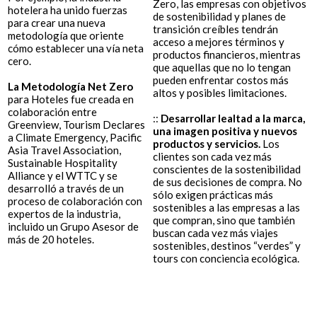
Zero, las empresas con objetivos
hotelera ha unido fuerzas
de sostenibilidad y planes de
para crear una nueva
transición creíbles tendrán
metodología que oriente
acceso a mejores términos y
cómo establecer una vía neta
productos financieros, mientras
cero.
que aquellas que no lo tengan
pueden enfrentar costos más
La Metodología Net Zero
altos y posibles limitaciones.
para Hoteles fue creada en
colaboración entre
::
Desarrollar lealtad a la marca,
Greenview, Tourism Declares
una imagen positiva y nuevos
a Climate Emergency, Pacific
productos y servicios.
Los
Asia Travel Association,
clientes son cada vez más
Sustainable Hospitality
conscientes de la sostenibilidad
Alliance y el WTTC y se
de sus decisiones de compra. No
desarrolló a través de un
sólo exigen prácticas más
proceso de colaboración con
sostenibles a las empresas a las
expertos de la industria,
que compran, sino que también
incluido un Grupo Asesor de
buscan cada vez más viajes
más de 20 hoteles.
sostenibles, destinos “verdes” y
tours con conciencia ecológica.