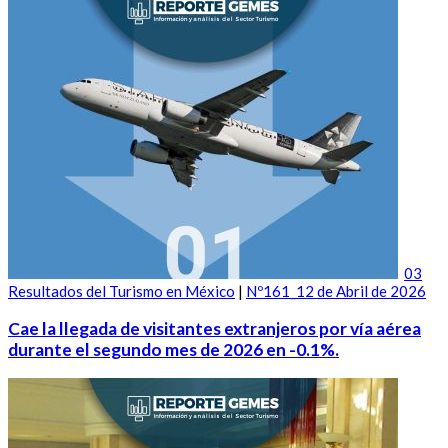
03
Resultados del Turismo en México
|
Nº161_12 de Abril de 2026
Cae la llegada de visitantes extranjeros por vía aérea
durante el segundo mes de 2026 en -0.1%.