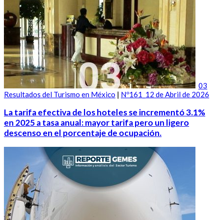
03
Resultados del Turismo en México
|
Nº161_12 de Abril de 2026
La tarifa efectiva de los hoteles se incrementó 3.1%
en 2025 a tasa anual: mayor tarifa pero un ligero
descenso en el porcentaje de ocupación.