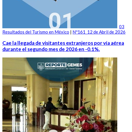
03
Resultados del Turismo en México
|
Nº161_12 de Abril de 2026
Cae la llegada de visitantes extranjeros por vía aérea
durante el segundo mes de 2026 en -0.1%.