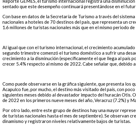
Reporte GEMES, el turismo internacional registra una disminución 
sentado que este desempeño continuará presentándose en el futur
Con base en datos de la Secretaría de Turismo a través del sistem
nacionales a hoteles de 70 destinos del país, que representa un cre
1.6 millones de turistas nacionales más que en el mismo periodo d
Al igual que con el turismo internacional, el crecimiento acumulado
segundo trimestre comenzó el turismo doméstico a sufrir una desac
crecimiento a la disminución (específicamente el que llega al país p
crecer 5.4% respecto al mismo de 2022. Cabe señalar que, debido a 
Como puede observarse en la gráfica siguiente, que presenta los q
Acapulco fue, por mucho, el destino más visitado del país, con poc
siguientes meses debido al devastador impacto del huracán Otis. Ot
de 2022 en los primeros nueve meses del año, Veracruz (7.2%) y Ma
Por otro lado, entre este grupo de destinos hay una mayor represe
de turistas nacionales hasta el mes de septiembre). Se observan cr
dinamismo y registraron niveles relativamente bajos de turistas.