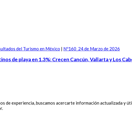
ultados del Turismo en México
|
Nº160_24 de Marzo de 2026
tinos de playa en 1.3%: Crecen Cancún, Vallarta y Los Cab
 de experiencia, buscamos acercarte información actualizada y útil
r.