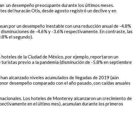
stran un desempeño preocupante durante los últimos meses.
es del huracán Otis, desde agosto registró un declive y en
 pasan por un desempeño inestable con una reducción anual de -4.8%
 disminuciones de -4.6% y -3.6% respectivamente. En contraste, las
0.8% el segundo).
s hoteles de la Ciudad de México, por ejemplo, reportaron un
e turistas previo a la pandemia (disminución de -5.8% en septiembre
 han alcanzado niveles acumulados de llegadas de 2019 (aún
 menor desempeño comparado con el año pasado, con caídas anuales
s nacionales. Los hoteles de Monterey alcanzaron un crecimiento de
ectivamente en el último mes), acumulan durante los primeros