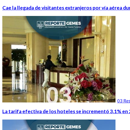
Cae la llegada de visitantes extranjeros por vía aérea 
03 Res
La tarifa efectiva de los hoteles se incrementó 3.1% en 