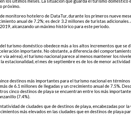
en los últimos meses. La situación que guarda el turismo doméstico 
o próximo.
a de monitoreo hotelero de DataTur, durante los primeros nueve mese
cimiento anual de 7.2%; es decir 3.2 millones de turistas adicionales.
e 2019, alcanzando un máximo histórico para este periodo.
 del turismo doméstico obedece más a los altos incrementos que se di
eleración importante. No obstante, a diferencia del comportamiento
or vía aérea), el turismo nacional parece al menos mantener los nivel
la estacionalidad, el mes de septiembre es de los de menor activida
uince destinos más importantes para el turismo nacional en términos
o más de 6.1 millones de llegadas y un crecimiento anual de 7.5%. D
ros cinco destinos de playa se encuentran entre los más importantes,
nzanillo (7.4%).
ntatividad de ciudades que de destinos de playa, encabezadas por la
ecimientos más elevados en las ciudades que en destinos de playa par