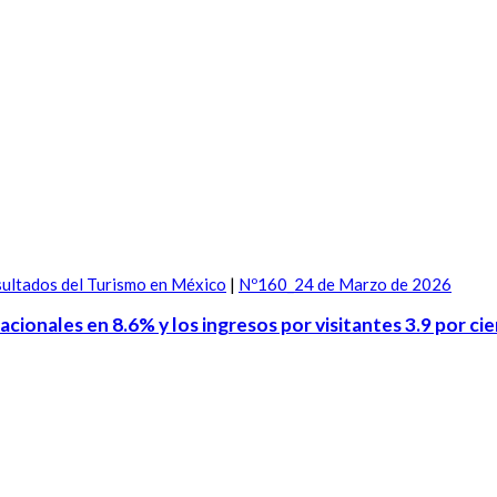
ultados del Turismo en México
|
Nº160_24 de Marzo de 2026
acionales en 8.6% y los ingresos por visitantes 3.9 por ci