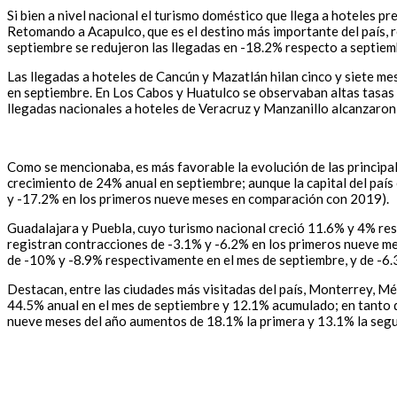
Si bien a nivel nacional el turismo doméstico que llega a hoteles
Retomando a Acapulco, que es el destino más importante del país, 
septiembre se redujeron las llegadas en -18.2% respecto a septie
Las llegadas a hoteles de Cancún y Mazatlán hilan cinco y siete me
en septiembre. En Los Cabos y Huatulco se observaban altas tasas 
llegadas nacionales a hoteles de Veracruz y Manzanillo alcanzaron 
Como se mencionaba, es más favorable la evolución de las principal
crecimiento de 24% anual en septiembre; aunque la capital del país 
y -17.2% en los primeros nueve meses en comparación con 2019).
Guadalajara y Puebla, cuyo turismo nacional creció 11.6% y 4% re
registran contracciones de -3.1% y -6.2% en los primeros nueve m
de -10% y -8.9% respectivamente en el mes de septiembre, y de -6.
Destacan, entre las ciudades más visitadas del país, Monterrey, Mé
44.5% anual en el mes de septiembre y 12.1% acumulado; en tanto 
nueve meses del año aumentos de 18.1% la primera y 13.1% la seg