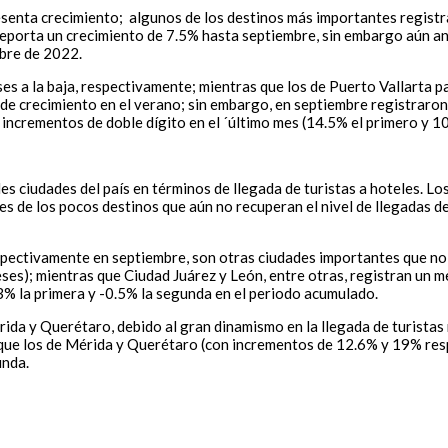
 presenta crecimiento; algunos de los destinos más importantes regi
reporta un crecimiento de 7.5% hasta septiembre, sin embargo aún ant
mbre de 2022.
ses a la baja, respectivamente; mientras que los de Puerto Vallarta
de crecimiento en el verano; sin embargo, en septiembre registraron
incrementos de doble dígito en el ´último mes (14.5% el primero y 1
es ciudades del país en términos de llegada de turistas a hoteles. Lo
es de los pocos destinos que aún no recuperan el nivel de llegadas d
spectivamente en septiembre, son otras ciudades importantes que no
eses); mientras que Ciudad Juárez y León, entre otras, registran un
3% la primera y -0.5% la segunda en el periodo acumulado.
rida y Querétaro, debido al gran dinamismo en la llegada de turista
que los de Mérida y Querétaro (con incrementos de 12.6% y 19% resp
unda.