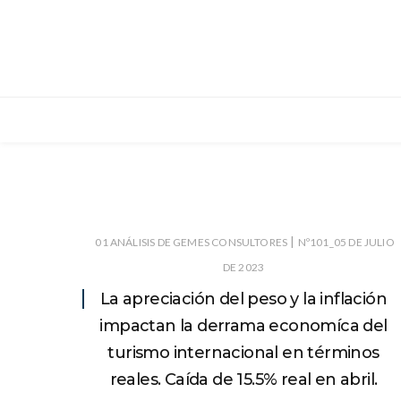
|
01 ANÁLISIS DE GEMES CONSULTORES
Nº101_05 DE JULIO
DE 2023
La apreciación del peso y la inflación
impactan la derrama economíca del
turismo internacional en términos
reales. Caída de 15.5% real en abril.