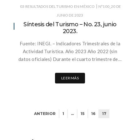
|
03 RESULTADOS DEL TURISMO EN MÉXICO
Nº100_20 DE
JUNIO DE 2023
Síntesis del Turismo – No. 23, junio
2023.
Fuente: INEGI. – Indicadores Trimestrales de la
Actividad Turística. Año 2023 Año 2022 (sin
datos oficiales) Durante el cuarto trimestre de…
LEER MÁS
ANTERIOR
1
…
15
16
17