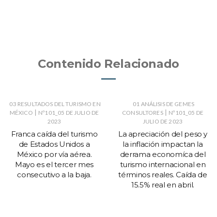
Contenido Relacionado
03 RESULTADOS DEL TURISMO EN
01 ANÁLISIS DE GEMES
|
|
MÉXICO
Nº101_05 DE JULIO DE
CONSULTORES
Nº101_05 DE
2023
JULIO DE 2023
Franca caída del turismo
La apreciación del peso y
de Estados Unidos a
la inflación impactan la
México por vía aérea.
derrama economíca del
Mayo es el tercer mes
turismo internacional en
consecutivo a la baja.
términos reales. Caída de
15.5% real en abril.